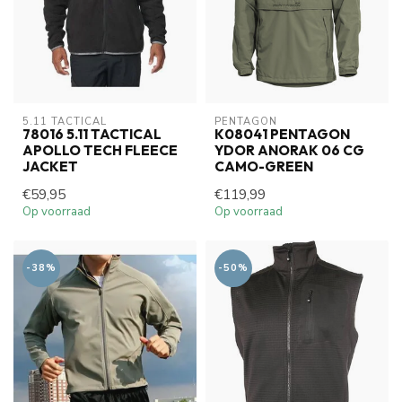
5.11 TACTICAL
PENTAGON
78016 5.11 TACTICAL
K08041 PENTAGON
APOLLO TECH FLEECE
YDOR ANORAK 06 CG
JACKET
CAMO-GREEN
€59,95
€119,99
Op voorraad
Op voorraad
-38%
-50%