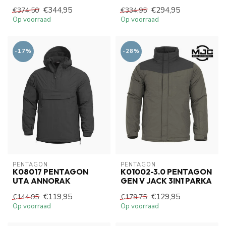
€344,95
€294,95
€374,50
€334,95
Op voorraad
Op voorraad
-17%
-28%
PENTAGON
PENTAGON
K08017 PENTAGON
K01002-3.0 PENTAGON
UTA ANNORAK
GEN V JACK 3IN1 PARKA
€119,95
€129,95
€144,95
€179,75
Op voorraad
Op voorraad