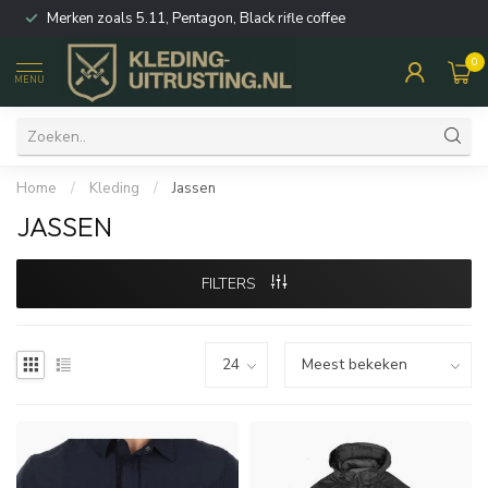
Merken zoals 5.11, Pentagon, Black rifle coffee
0
MENU
Home
/
Kleding
/
Jassen
JASSEN
FILTERS