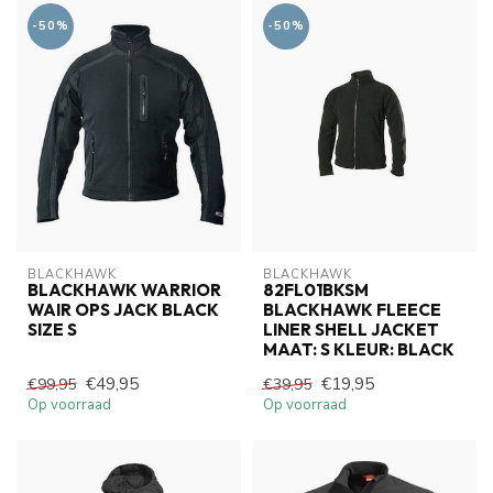
-50%
-50%
BLACKHAWK
BLACKHAWK
BLACKHAWK WARRIOR
82FL01BKSM
WAIR OPS JACK BLACK
BLACKHAWK FLEECE
SIZE S
LINER SHELL JACKET
MAAT: S KLEUR: BLACK
€49,95
€19,95
€99,95
€39,95
Op voorraad
Op voorraad