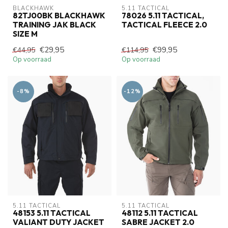
BLACKHAWK
5.11 TACTICAL
82TJ00BK BLACKHAWK
78026 5.11 TACTICAL,
TRAINING JAK BLACK
TACTICAL FLEECE 2.0
SIZE M
€29,95
€99,95
€44,95
€114,95
Op voorraad
Op voorraad
-8%
-12%
5.11 TACTICAL
5.11 TACTICAL
48153 5.11 TACTICAL
48112 5.11 TACTICAL
VALIANT DUTY JACKET
SABRE JACKET 2.0