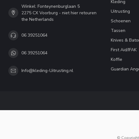
Kleding
Winkel: Fonteynenburglaan 5
Uitrusting
2275 CX Voorburg - niet hier retouren
the Netherlands
Schoenen
Tassen
06 39251064
Knives & Bato
First Aid/IFAK
06 39251064
Koffie
Guardian Ang
Info@kleding-Uitrusting.nl
© Copyright 