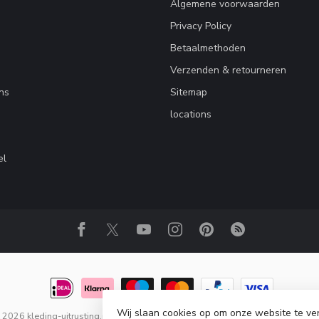
Algemene voorwaarden
Privacy Policy
Betaalmethoden
Verzenden & retourneren
ns
Sitemap
locations
el
Wij slaan cookies op om onze website te ve
2026 kleding-uitrusting.nl
- Powered by
Lightspeed
-
Lightspeed design
by