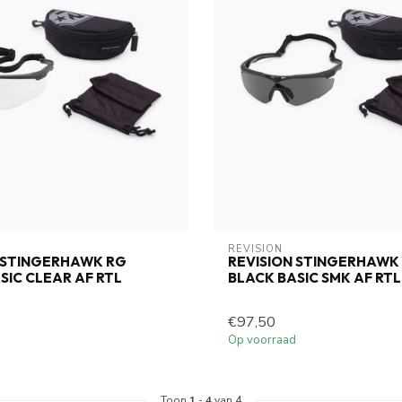
REVISION
 STINGERHAWK RG
REVISION STINGERHAWK
SIC CLEAR AF RTL
BLACK BASIC SMK AF RTL
€97,50
Op voorraad
Toon
1
-
4
van 4