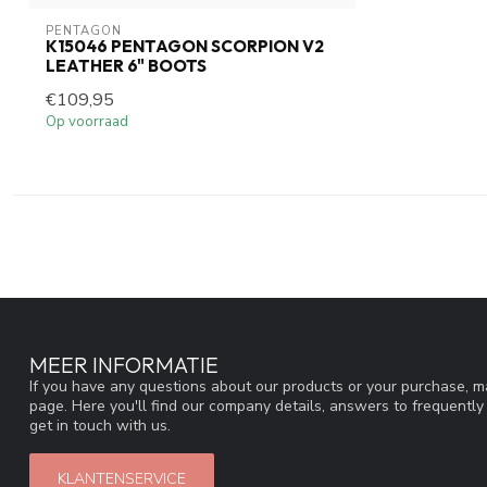
PENTAGON
K15046 PENTAGON SCORPION V2
LEATHER 6" BOOTS
€109,95
Op voorraad
MEER INFORMATIE
If you have any questions about our products or your purchase, ma
page. Here you'll find our company details, answers to frequentl
get in touch with us.
KLANTENSERVICE