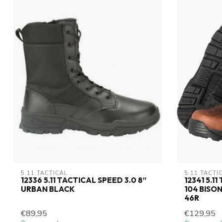
5.11 TACTICAL
5.11 TACTI
12336 5.11 TACTICAL SPEED 3.0 8”
12341 5.1
URBAN BLACK
104 BISON
46R
€89,95
€129,95