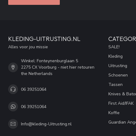
KLEDING-UITRUSTING.NL
CATEGOR
Alles voor jou missie
SALE!
Kleding
Winkel: Fonteynenburglaan 5
Uitrusting
2275 CX Voorburg - niet hier retouren
the Netherlands
Schoenen
Tassen
06 39251064
Knives & Bato
First Aid/IFAK
06 39251064
Koffie
Guardian Ang
Info@kleding-Uitrusting.nl