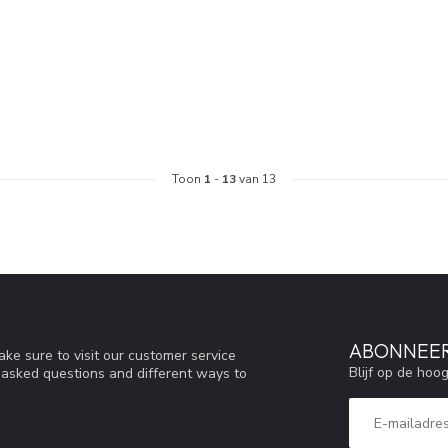
Toon
1
-
13
van 13
ABONNEER
ke sure to visit our customer service
Blijf op de hoo
y asked questions and different ways to