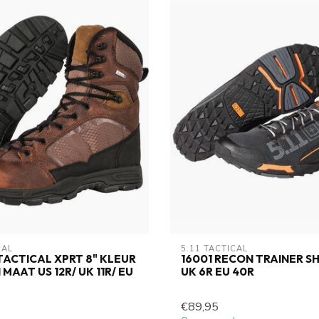
CAL
5.11 TACTICAL
1 TACTICAL XPRT 8" KLEUR
16001 RECON TRAINER 
 MAAT US 12R/ UK 11R/ EU
UK 6R EU 40R
€89,95