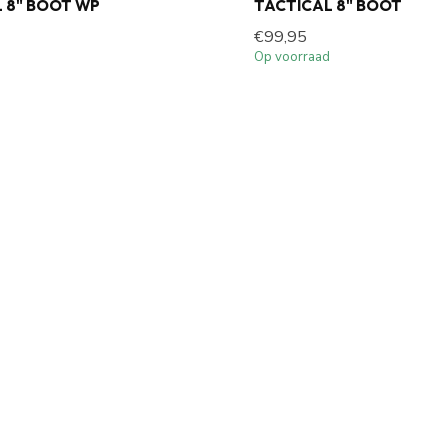
 8" BOOT WP
TACTICAL 8" BOOT
€99,95
Op voorraad