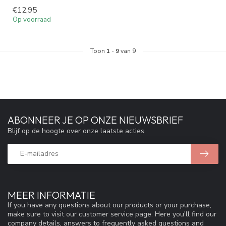
€12,95
Op voorraad
Toon
1
-
9
van 9
ABONNEER JE OP ONZE NIEUWSBRIEF
Blijf op de hoogte over onze laatste acties
MEER INFORMATIE
If you have any questions about our products or your purchase,
make sure to visit our customer service page. Here you'll find our
company details, answers to frequently asked questions and