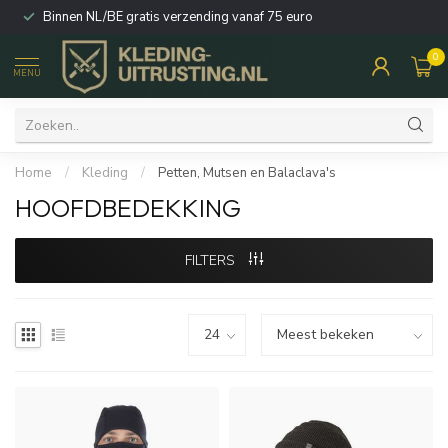
Binnen NL/BE gratis verzending vanaf 75 euro
0
MENU
Home
/
Kleding
/
Petten, Mutsen en Balaclava's
HOOFDBEDEKKING
FILTERS