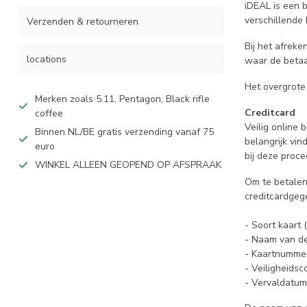
iDEAL is een b
verschillende
Verzenden & retourneren
Bij het afreke
locations
waar de betaa
Het overgrote
Merken zoals 5.11, Pentagon, Black rifle
Creditcard
coffee
Veilig online
Binnen NL/BE gratis verzending vanaf 75
belangrijk vi
euro
bij deze proc
WINKEL ALLEEN GEOPEND OP AFSPRAAK
Om te betalen
creditcardgeg
- Soort kaart 
- Naam van d
- Kaartnumme
- Veiligheidsc
- Vervaldatum