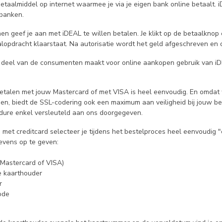
etaalmiddel op internet waarmee je via je eigen bank online betaalt. i
 banken.
nen geef je aan met iDEAL te willen betalen. Je klikt op de betaalknop
lopdracht klaarstaat. Na autorisatie wordt het geld afgeschreven en 
 deel van de consumenten maakt voor online aankopen gebruik van iD
 betalen met jouw Mastercard of met VISA is heel eenvoudig. En omdat
nden, biedt de SSL-codering ook een maximum aan veiligheid bij jouw b
edure enkel versleuteld aan ons doorgegeven.
 met creditcard selecteer je tijdens het bestelproces heel eenvoudig 
evens op te geven:
(Mastercard of VISA)
e kaarthouder
r
ode