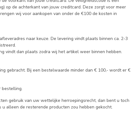
de voorkant van jouw creditcard. De veiligheidscode is een
ening) op de achterkant van jouw creditcard. Deze zorgt voor meer
t brengen wij voor aankopen van onder de €100 de kosten in
fleveradres naar keuze. De levering vindt plaats binnen ca. 2-3
istreerd.
ng vindt dan plaats zodra wij het artikel weer binnen hebben.
ng gebracht. Bij een bestelwaarde minder dan € 100,- wordt er €
bestelling.
ten gebruik van uw wettelijke herroepingsrecht, dan bent u toch
s u alleen de resterende producten zou hebben gekocht.