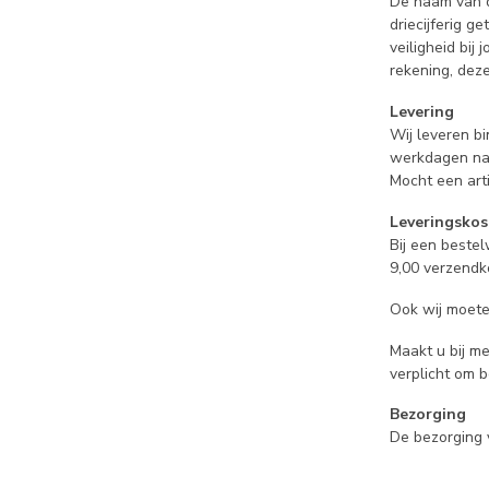
De naam van d
driecijferig g
veiligheid bij
rekening, deze
Levering
Wij leveren b
werkdagen na j
Mocht een arti
Leveringsko
Bij een beste
9,00 verzendko
Ook wij moete
Maakt u bij m
verplicht om 
Bezorging
De bezorging v