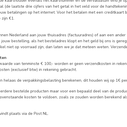
e kaarthouder evenals het kaartnummer en de vervaldatum vind je op 
etal (de laatste drie cijfers van het getal in het veld voor de handtek
 jouw betalingen op het internet. Voor het betalen met een creditkaar
 zijn €1.
innen Nederland aan jouw thuisadres (factuuradres) of aan een ander a
ouw bestelling, als het besteladres klopt en het geld bij ons is gereg
kel niet op voorraad zijn, dan laten we je dat meteen weten. Verzendi
sten
lwaarde van tenminste € 100,- worden er geen verzendkosten in rekeni
sten (exclusief btw) in rekening gebracht.
n helaas de verpakkingsbelasting berekenen, dit houden wij op 1€ per 
eerdere bestelde producten maar voor een bepaald deel van de produc
bovenstaande kosten te voldoen, zoals ze zouden worden berekend al
indt plaats via de Post NL.