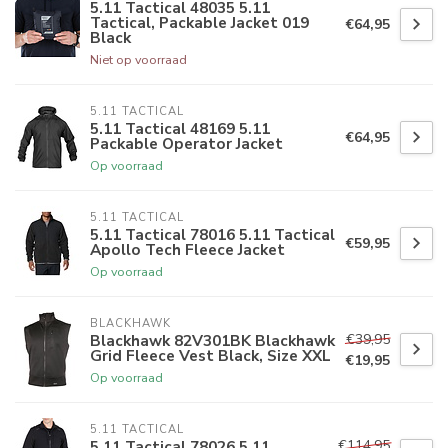
5.11 Tactical 48035 5.11
Tactical, Packable Jacket 019
€64,95
Black
Niet op voorraad
5.11 TACTICAL
5.11 Tactical 48169 5.11
€64,95
Packable Operator Jacket
Op voorraad
5.11 TACTICAL
5.11 Tactical 78016 5.11 Tactical
€59,95
Apollo Tech Fleece Jacket
Op voorraad
BLACKHAWK
€39,95
Blackhawk 82V301BK Blackhawk
Grid Fleece Vest Black, Size XXL
€19,95
Op voorraad
5.11 TACTICAL
€114,95
5.11 Tactical 78026 5.11