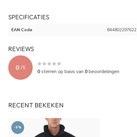
SPECIFICATIES
EAN Code
844802297622
REVIEWS
0
/
5
0
sterren op basis van
0
beoordelingen
RECENT BEKEKEN
-8%