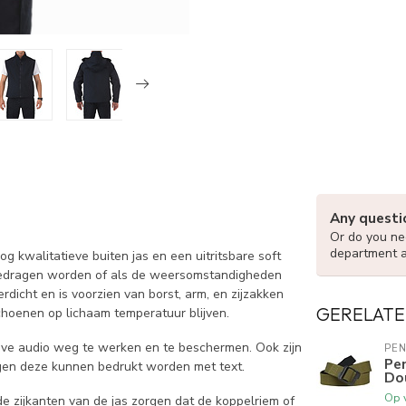
Any questi
Or do you nee
department 
g kwalitatieve buiten jas en een uitritsbare soft
rt gedragen worden of als de weersomstandigheden
icht en is voorzien van borst, arm, en zijzakken
GERELATE
choenen op lichaam temperatuur blijven.
rive audio weg te werken en te beschermen. Ook zijn
PE
Pe
rgen deze kunnen bedrukt worden met text.
Do
Op 
e zijkanten van de jas zorgen dat de koppelriem of