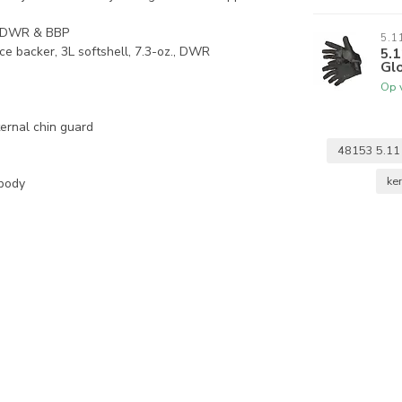
., DWR & BBP
5.1
ce backer, 3L softshell, 7.3-oz., DWR
5.1
Gl
Op 
ternal chin guard
48153 5.11 T
ke
 body