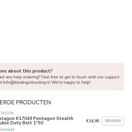
ons about this product?
d any help ordering? Feel free to get in touch with our support
at
Info@kledinguitrusting.nl
We're happy to help!
ERDE PRODUCTEN
NTAGON
ntagon K17049 Pentagon Stealth
€14,95
BEKIJKEN
uble Duty Belt 1"50
voorraad