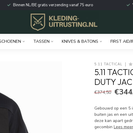
Binnen NL/BE gratis verzending vanaf 75 euro
SCHOENEN
TASSEN
KNIVES & BATONS
FIRST AID/I
5.11 TACTICAL
5.11 TACT
DUTY JAC
€344
€374,50
Gebouwd op een 5 in
buiten jas en een uit
deze kan apart ged
gecombin
Lees mee