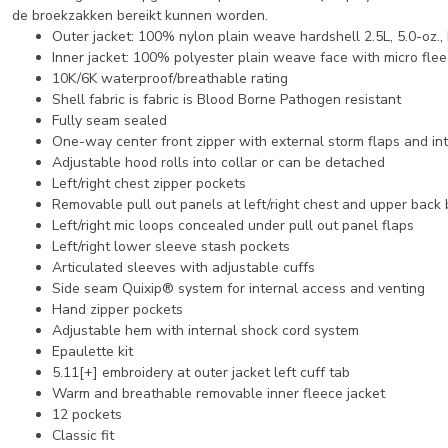
de broekzakken bereikt kunnen worden.
Outer jacket: 100% nylon plain weave hardshell 2.5L, 5.0-oz
Inner jacket: 100% polyester plain weave face with micro flee
10K/6K waterproof/breathable rating
Shell fabric is fabric is Blood Borne Pathogen resistant
Fully seam sealed
One-way center front zipper with external storm flaps and in
Adjustable hood rolls into collar or can be detached
Left/right chest zipper pockets
Removable pull out panels at left/right chest and upper back
Left/right mic loops concealed under pull out panel flaps
Left/right lower sleeve stash pockets
Articulated sleeves with adjustable cuffs
Side seam Quixip® system for internal access and venting
Hand zipper pockets
Adjustable hem with internal shock cord system
Epaulette kit
5.11[+] embroidery at outer jacket left cuff tab
Warm and breathable removable inner fleece jacket
12 pockets
Classic fit