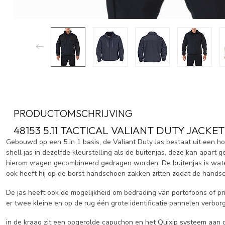
PRODUCTOMSCHRIJVING
48153 5.11 TACTICAL VALIANT DUTY JACKET
Gebouwd op een 5 in 1 basis, de Valiant Duty Jas bestaat uit een hoo
shell jas in dezelfde kleurstelling als de buitenjas, deze kan apa
hierom vragen gecombineerd gedragen worden. De buitenjas is waterd
ook heeft hij op de borst handschoen zakken zitten zodat de hands
De jas heeft ook de mogelijkheid om bedrading van portofoons of p
er twee kleine en op de rug één grote identificatie pannelen verbo
in de kraag zit een opgerolde capuchon en het Quixip systeem aan d