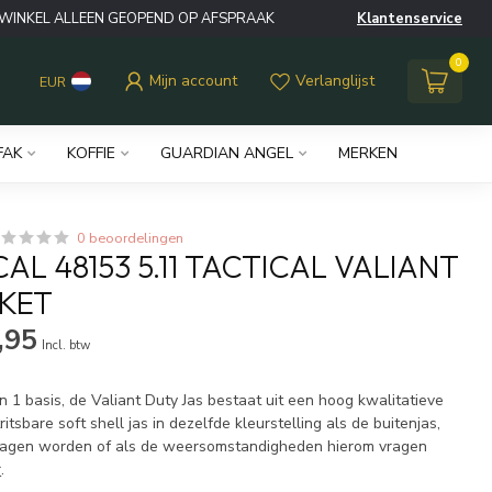
WINKEL ALLEEN GEOPEND OP AFSPRAAK
Klantenservice
0
Mijn account
Verlanglijst
EUR
FAK
KOFFIE
GUARDIAN ANGEL
MERKEN
0 beoordelingen
ICAL 48153 5.11 TACTICAL VALIANT
KET
,95
Incl. btw
 1 basis, de Valiant Duty Jas bestaat uit een hoog kwalitatieve
ritsbare soft shell jas in dezelfde kleurstelling als de buitenjas,
ragen worden of als de weersomstandigheden hierom vragen
r
.