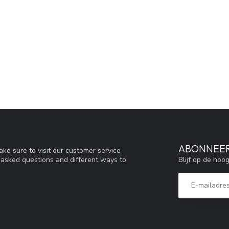
ABONNEER
ke sure to visit our customer service
Blijf op de hoo
y asked questions and different ways to