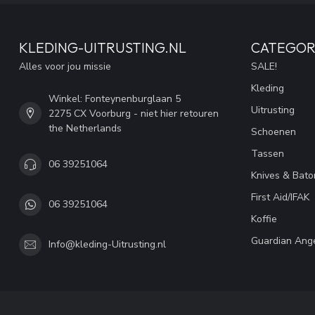
KLEDING-UITRUSTING.NL
CATEGOR
Alles voor jou missie
SALE!
Kleding
Winkel: Fonteynenburglaan 5
Uitrusting
2275 CX Voorburg - niet hier retouren
the Netherlands
Schoenen
Tassen
06 39251064
Knives & Bato
First Aid/IFAK
06 39251064
Koffie
Guardian Ang
Info@kleding-Uitrusting.nl