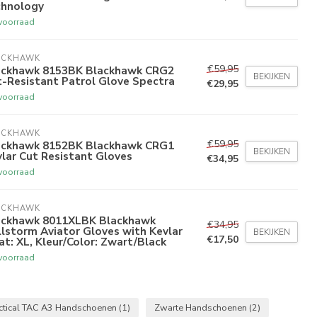
chnology
voorraad
ACKHAWK
€59,95
ackhawk 8153BK Blackhawk CRG2
BEKIJKEN
-Resistant Patrol Glove Spectra
€29,95
voorraad
ACKHAWK
€59,95
ackhawk 8152BK Blackhawk CRG1
BEKIJKEN
lar Cut Resistant Gloves
€34,95
voorraad
ACKHAWK
ackhawk 8011XLBK Blackhawk
€34,95
lstorm Aviator Gloves with Kevlar
BEKIJKEN
€17,50
t: XL, Kleur/Color: Zwart/Black
voorraad
ctical TAC A3 Handschoenen
(1)
Zwarte Handschoenen
(2)