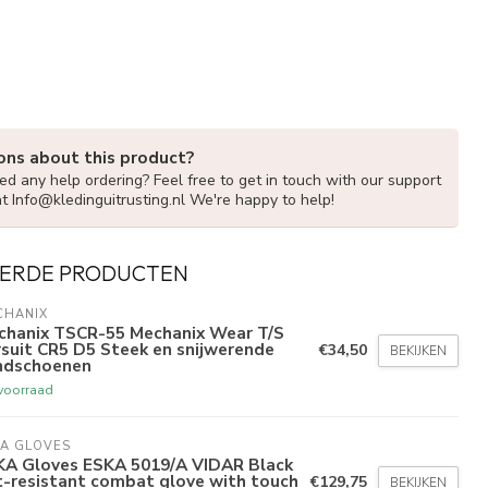
ons about this product?
d any help ordering? Feel free to get in touch with our support
at
Info@kledinguitrusting.nl
We're happy to help!
ERDE PRODUCTEN
CHANIX
chanix TSCR-55 Mechanix Wear T/S
suit CR5 D5 Steek en snijwerende
€34,50
BEKIJKEN
ndschoenen
voorraad
KA GLOVES
KA Gloves ESKA 5019/A VIDAR Black
t-resistant combat glove with touch
€129,75
BEKIJKEN