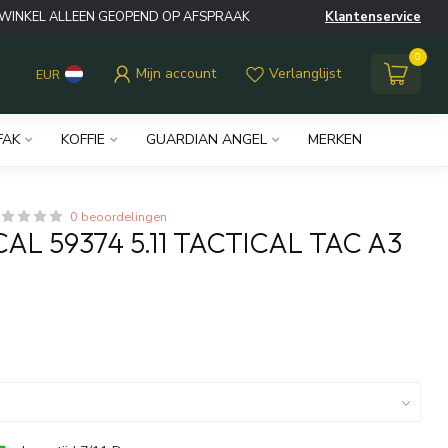
WINKEL ALLEEN GEOPEND OP AFSPRAAK
Klantenservice
0
Mijn account
Verlanglijst
EUR
FAK
KOFFIE
GUARDIAN ANGEL
MERKEN
0 beoordelingen
ICAL 59374 5.11 TACTICAL TAC A3
w