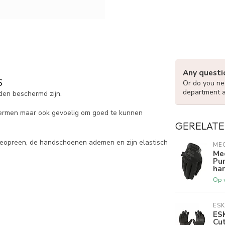
Any questi
S
Or do you nee
department 
nden beschermd zijn.
ermen maar ook gevoelig om goed te kunnen
GERELATE
eopreen, de handschoenen ademen en zijn elastisch
ME
Me
Pur
ha
Op 
ES
ES
Cu