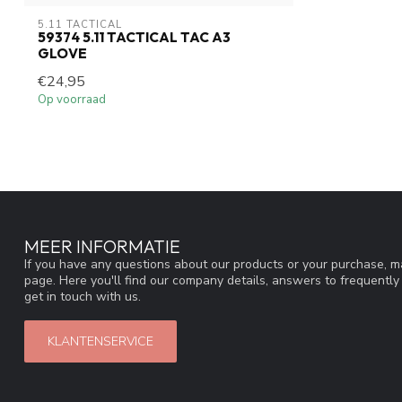
5.11 TACTICAL
59374 5.11 TACTICAL TAC A3
GLOVE
€24,95
Op voorraad
MEER INFORMATIE
If you have any questions about our products or your purchase, ma
page. Here you'll find our company details, answers to frequentl
get in touch with us.
KLANTENSERVICE