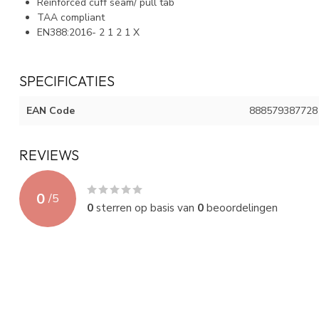
Reinforced cuff seam/ pull tab
TAA compliant
EN388:2016- 2 1 2 1 X
SPECIFICATIES
EAN Code
888579387728
REVIEWS
0
/
5
0
sterren op basis van
0
beoordelingen