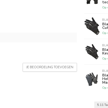
te
Op 
BL
Bl
Cut
Op 
BL
Bl
Kev
Op 
JE BEOORDELING TOEVOEGEN
BL
Bl
Hel
Maa
Op 
5.11 Ta