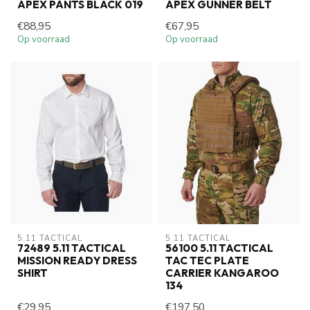
APEX PANTS BLACK 019
APEX GUNNER BELT
€88,95
€67,95
Op voorraad
Op voorraad
5.11 TACTICAL
5.11 TACTICAL
72489 5.11 TACTICAL
56100 5.11 TACTICAL
MISSION READY DRESS
TAC TEC PLATE
SHIRT
CARRIER KANGAROO
134
€29,95
€197,50