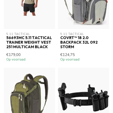
5.11 TACTICAL
5.11 TACTICAL
56693MC 5.11 TACTICAL
COVRT™ 18 2.0
TRAINER WEIGHT VEST
BACKPACK 32L 092
251 MULTICAM BLACK
STORM
€179,00
€124,75
Op voorraad
Op voorraad