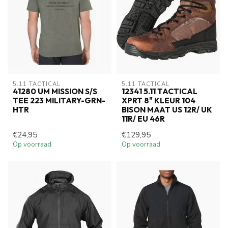
5.11 TACTICAL
5.11 TACTICAL
41280 UM MISSION S/S
12341 5.11 TACTICAL
TEE 223 MILITARY-GRN-
XPRT 8" KLEUR 104
HTR
BISON MAAT US 12R/ UK
11R/ EU 46R
€24,95
€129,95
Op voorraad
Op voorraad