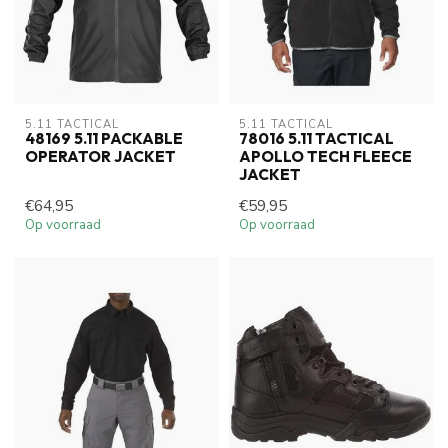
5.11 TACTICAL
5.11 TACTICAL
48169 5.11 PACKABLE
78016 5.11 TACTICAL
OPERATOR JACKET
APOLLO TECH FLEECE
JACKET
€64,95
€59,95
Op voorraad
Op voorraad