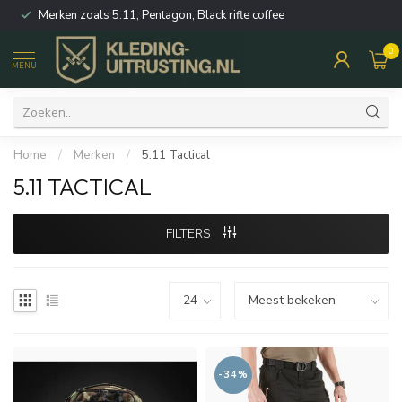
Merken zoals 5.11, Pentagon, Black rifle coffee
0
MENU
Home
/
Merken
/
5.11 Tactical
5.11 TACTICAL
FILTERS
-34%