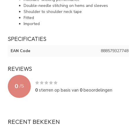
Double-needle stitching on hems and sleeves
Shoulder to shoulder neck tape
Fitted
Imported
SPECIFICATIES
EAN Code
888579327748
REVIEWS
0
/
5
0
sterren op basis van
0
beoordelingen
RECENT BEKEKEN