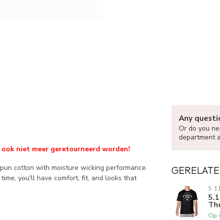
Any questi
Or do you nee
department 
kan ook niet meer geretourneerd worden!
pun cotton with moisture wicking performance.
GERELATE
time, you'll have comfort, fit, and looks that
5.1
5.1
The
Op 