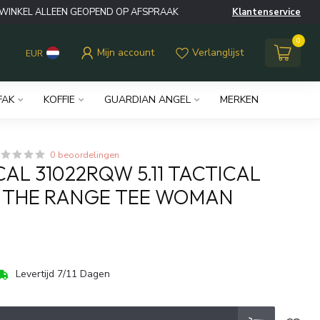
WINKEL ALLEEN GEOPEND OP AFSPRAAK
Klantenservice
0
Mijn account
Verlanglijst
EUR
FAK
KOFFIE
GUARDIAN ANGEL
MERKEN
0 beoordelingen
ICAL 31022RQW 5.11 TACTICAL
T THE RANGE TEE WOMAN
Levertijd 7/11 Dagen