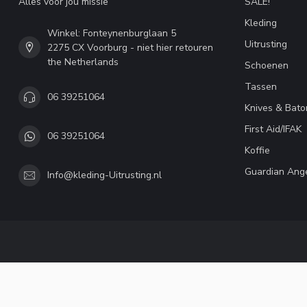
Alles voor jou missie
SALE!
Kleding
Winkel: Fonteynenburglaan 5
Uitrusting
2275 CX Voorburg - niet hier retouren
the Netherlands
Schoenen
Tassen
06 39251064
Knives & Bato
First Aid/IFAK
06 39251064
Koffie
Guardian Ang
Info@kleding-Uitrusting.nl