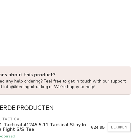
ons about this product?
d any help ordering? Feel free to get in touch with our support
at
Info@kledinguitrusting.nl
We're happy to help!
ERDE PRODUCTEN
1 TACTICAL
1 Tactical 41245 5.11 Tactical Stay In
€24,95
BEKIJKEN
 Fight S/S Tee
voorraad