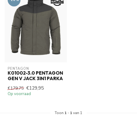
PENTAGON
K01002-3.0 PENTAGON
GEN V JACK 3IN1 PARKA
€129,95
€179,75
Op voorraad
Toon
1
-
1
van 1