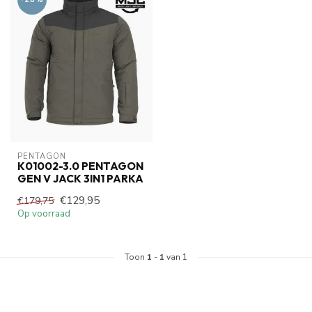
PENTAGON
K01002-3.0 PENTAGON
GEN V JACK 3IN1 PARKA
€129,95
€179,75
Op voorraad
Toon
1
-
1
van 1