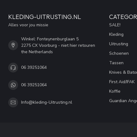
KLEDING-UITRUSTING.NL
CATEGOR
Alles voor jou missie
SALE!
Kleding
Winkel: Fonteynenburglaan 5
Uitrusting
2275 CX Voorburg - niet hier retouren
the Netherlands
Schoenen
Tassen
06 39251064
Knives & Bato
First Aid/IFAK
06 39251064
Koffie
Guardian Ang
Info@kleding-Uitrusting.nl