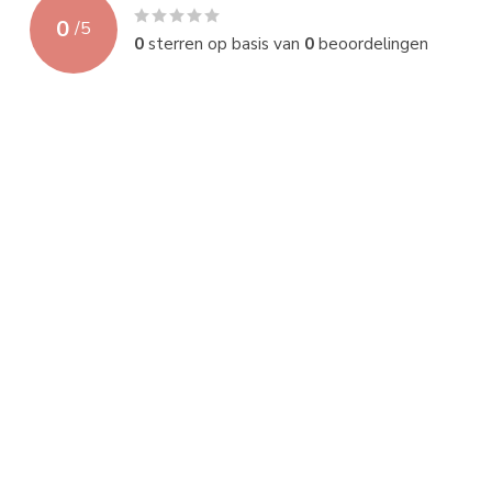
0
/
5
0
sterren op basis van
0
beoordelingen