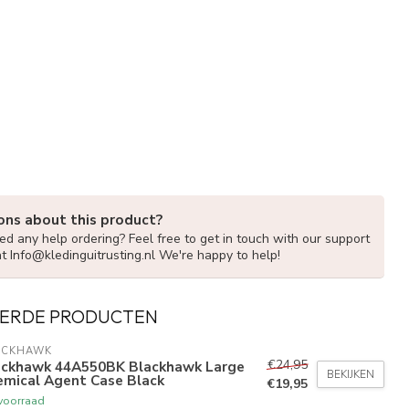
ons about this product?
d any help ordering? Feel free to get in touch with our support
at
Info@kledinguitrusting.nl
We're happy to help!
ERDE PRODUCTEN
ACKHAWK
€24,95
ackhawk 44A550BK Blackhawk Large
BEKIJKEN
emical Agent Case Black
€19,95
voorraad