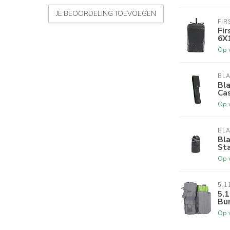
JE BEOORDELING TOEVOEGEN
FIR
Fir
6X
Op 
BL
Bl
Cas
Op 
BL
Bl
St
Op 
5.1
5.1
Bu
Op 