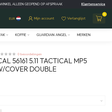
WINKEL ALLEEN GEOPEND OP AFSPRAAK
Klantenservice
0
Mijn account
Verlanglijst
EUR
FAK
KOFFIE
GUARDIAN ANGEL
MERKEN
0 beoordelingen
CAL 56161 5.11 TACTICAL MP5
W/COVER DOUBLE
w