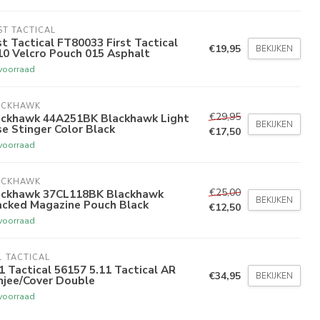
ST TACTICAL
st Tactical FT80033 First Tactical
€19,95
BEKIJKEN
10 Velcro Pouch 015 Asphalt
voorraad
ACKHAWK
€29,95
ackhawk 44A251BK Blackhawk Light
BEKIJKEN
e Stinger Color Black
€17,50
voorraad
ACKHAWK
€25,00
ackhawk 37CL118BK Blackhawk
BEKIJKEN
acked Magazine Pouch Black
€12,50
voorraad
1 TACTICAL
1 Tactical 56157 5.11 Tactical AR
€34,95
BEKIJKEN
njee/Cover Double
voorraad