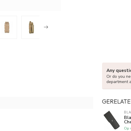
Any questi
Or do you nee
department 
GERELATE
BL
Bl
Ch
Op 