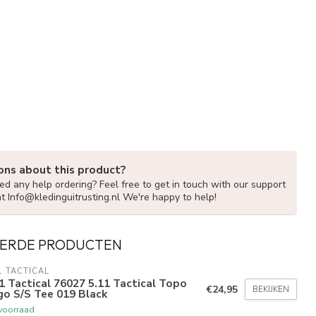
ons about this product?
d any help ordering? Feel free to get in touch with our support
at
Info@kledinguitrusting.nl
We're happy to help!
ERDE PRODUCTEN
1 TACTICAL
1 Tactical 76027 5.11 Tactical Topo
€24,95
BEKIJKEN
o S/S Tee 019 Black
voorraad