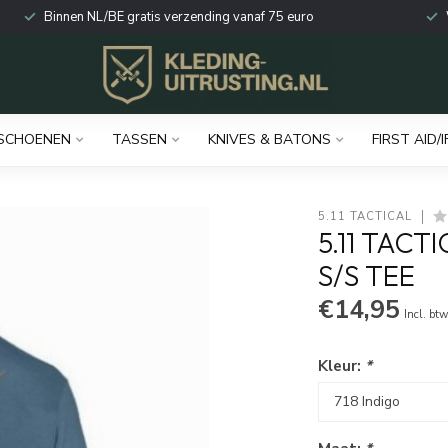
Binnen NL/BE gratis verzending vanaf 75 euro
SCHOENEN
TASSEN
KNIVES & BATONS
FIRST AID/I
5.11 TACTICAL
5.11 TACT
S/S TEE
€14,95
Incl. bt
Kleur:
*