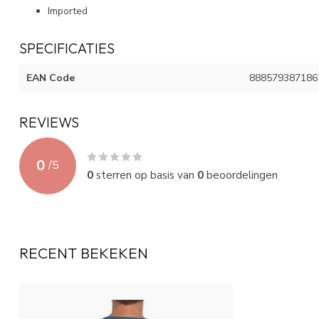
Imported
SPECIFICATIES
EAN Code
888579387186
REVIEWS
0
/
5
0
sterren op basis van
0
beoordelingen
RECENT BEKEKEN