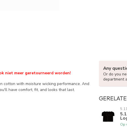
Any questi
n ook niet meer geretourneerd worden!
Or do you nee
department 
n cotton with moisture wicking performance. And
u'll have comfort, fit, and looks that last.
GERELATE
5.1
5.1
Log
Op 