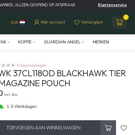
WINKEL ALLEEN GEOPEND OP AFSPRAAK
Klantenservice
0
Mijn account
Verlanglijst
EUR
FAK
KOFFIE
GUARDIAN ANGEL
MERKEN
0 beoordelingen
K 37CL118OD BLACKHAWK TIER
 MAGAZINE POUCH
0
Incl. btw
1-3 Werkdagen
TOEVOEGEN AAN WINKELWAGEN