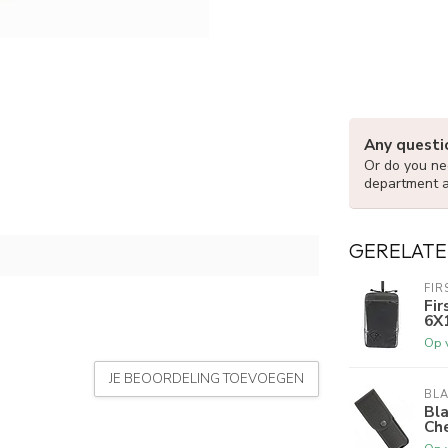
Any questi
Or do you nee
department 
GERELATE
FIR
Fir
6X
Op 
JE BEOORDELING TOEVOEGEN
BL
Bl
Ch