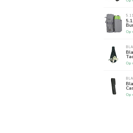
Op 
5.1
5.1
Bu
Op 
BL
Bl
Tac
Op 
BL
Bl
Cas
Op 