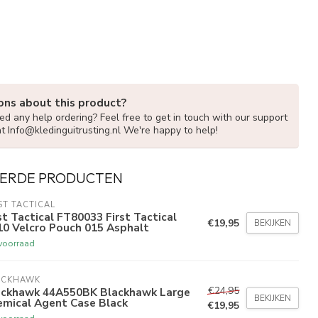
ons about this product?
d any help ordering? Feel free to get in touch with our support
at
Info@kledinguitrusting.nl
We're happy to help!
ERDE PRODUCTEN
ST TACTICAL
st Tactical FT80033 First Tactical
€19,95
BEKIJKEN
10 Velcro Pouch 015 Asphalt
voorraad
ACKHAWK
€24,95
ackhawk 44A550BK Blackhawk Large
BEKIJKEN
emical Agent Case Black
€19,95