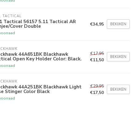
voorraad
1 TACTICAL
1 Tactical 56157 5.11 Tactical AR
€34,95
BEKIJKEN
njee/Cover Double
voorraad
ACKHAWK
€17,95
ackhawk 44A651BK Blackhawk
BEKIJKEN
tical Open Key Holder Color: Black.
€11,50
voorraad
ACKHAWK
€29,95
ackhawk 44A251BK Blackhawk Light
BEKIJKEN
e Stinger Color Black
€17,50
voorraad