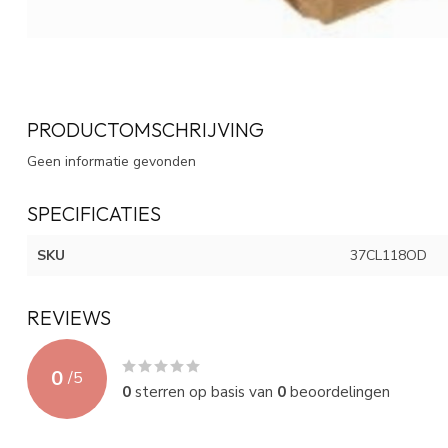
PRODUCTOMSCHRIJVING
Geen informatie gevonden
SPECIFICATIES
SKU
37CL118OD
REVIEWS
0
/
5
0
sterren op basis van
0
beoordelingen