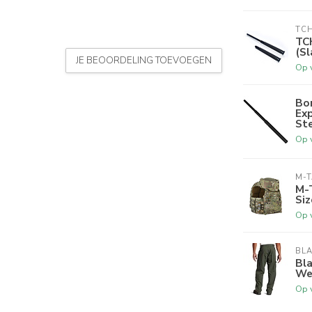
TC
TC
(Sl
JE BEOORDELING TOEVOEGEN
Op 
Bo
Ex
Ste
Op 
M-
M-T
Siz
Op 
BL
Bl
We
Op 