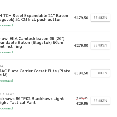
H
H TCH Steel Expandable 21" Baton
€179,50
BEKIJKEN
agstok) 51 CM Incl. push button
voorraad
nowi EKA Camlock baton 66 (26")
pandable Baton (Slagstok) 66cm
€279,00
BEKIJKEN
el Incl. ring
voorraad
TAC
AC Plate Carrier Corset Elite (Plate
€394,50
BEKIJKEN
e M)
voorraad
ACKHAWK
€49,95
ackhawk 86TP02 Blackhawk Light
BEKIJKEN
ight Tactical Pant
€29,95
voorraad