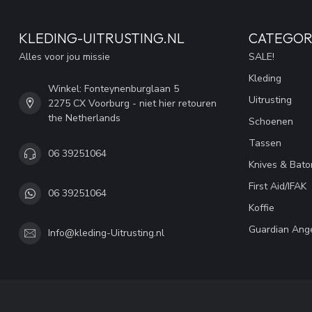
KLEDING-UITRUSTING.NL
CATEGOR
Alles voor jou missie
SALE!
Kleding
Winkel: Fonteynenburglaan 5
Uitrusting
2275 CX Voorburg - niet hier retouren
the Netherlands
Schoenen
Tassen
06 39251064
Knives & Bato
First Aid/IFAK
06 39251064
Koffie
Guardian Ang
Info@kleding-Uitrusting.nl