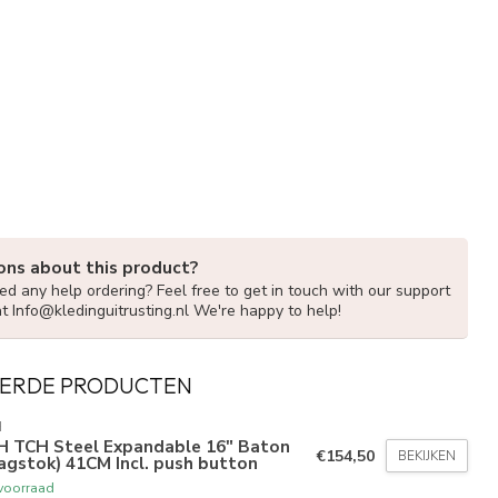
ons about this product?
d any help ordering? Feel free to get in touch with our support
at
Info@kledinguitrusting.nl
We're happy to help!
ERDE PRODUCTEN
H
H TCH Steel Expandable 16" Baton
€154,50
BEKIJKEN
agstok) 41CM Incl. push button
voorraad