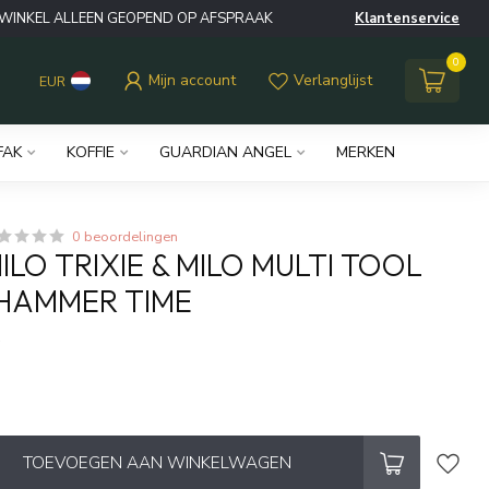
WINKEL ALLEEN GEOPEND OP AFSPRAAK
Klantenservice
0
Mijn account
Verlanglijst
EUR
FAK
KOFFIE
GUARDIAN ANGEL
MERKEN
0 beoordelingen
MILO TRIXIE & MILO MULTI TOOL
HAMMER TIME
w
TOEVOEGEN AAN WINKELWAGEN