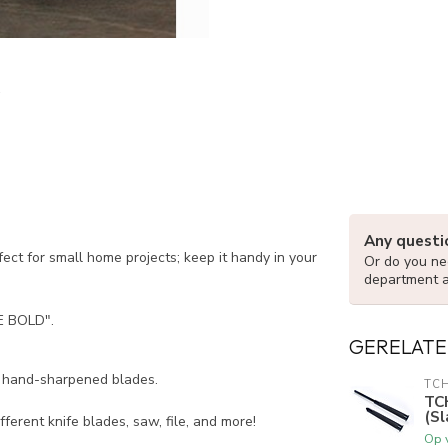
Any questi
ct for small home projects; keep it handy in your
Or do you nee
department 
E BOLD".
GERELATE
nd hand-sharpened blades.
TC
TC
(Sl
fferent knife blades, saw, file, and more!
Op 