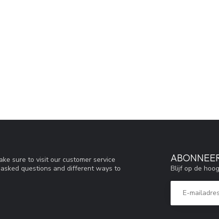
ABONNEER
ke sure to visit our customer service
Blijf op de hoo
y asked questions and different ways to