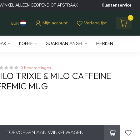
WINKEL ALLEEN GEOPEND OP AFSPRAAK
Klantenservice
0
Mijn account
Verlanglijst
EUR
FAK
KOFFIE
GUARDIAN ANGEL
MERKEN
0 beoordelingen
MILO TRIXIE & MILO CAFFEINE
EREMIC MUG
w
TOEVOEGEN AAN WINKELWAGEN