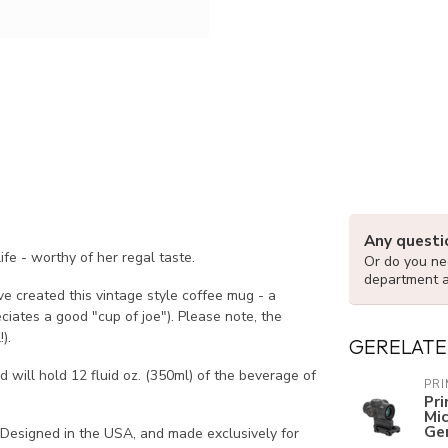
Any questi
ife - worthy of her regal taste.
Or do you nee
department 
ave created this vintage style coffee mug - a
ciates a good "cup of joe"). Please note, the
).
GERELATE
will hold 12 fluid oz. (350ml) of the beverage of
PR
Pr
Mi
Ge
. Designed in the USA, and made exclusively for