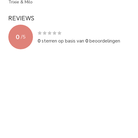
Trixie & Milo
REVIEWS
0
/
5
0
sterren op basis van
0
beoordelingen