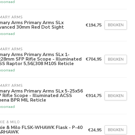
voorraad
IMARY ARMS
imary Arms Primary Arms SLx
€194,75
BEKIJKEN
vanced 30mm Red Dot Sight
voorraad
IMARY ARMS
mary Arms Primary Arms SLx 1-
28mm SFP Rifle Scope - Illuminated
€704,95
BEKIJKEN
S Raptor 5,56/,308 M10S Reticle
voorraad
IMARY ARMS
imary Arms Primary Arms SLx 5-25x56
 Rifle Scope - Illuminated ACSS
€914,75
BEKIJKEN
hena BPR MIL Reticle
voorraad
XIE & MILO
ixie & Milo FLSK-WHAWK Flask - P-40
€24,95
BEKIJKEN
ARHAWK