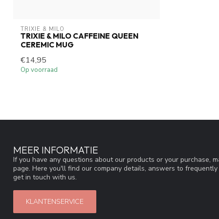
TRIXIE & MILO
TRIXIE & MILO CAFFEINE QUEEN
CEREMIC MUG
€14,95
Op voorraad
MEER INFORMATIE
If you have any questions about our products or your purchase, ma
page. Here you'll find our company details, answers to frequentl
get in touch with us.
KLANTENSERVICE