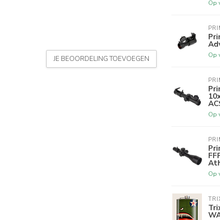
Op 
PR
Pr
Ad
Op 
JE BEOORDELING TOEVOEGEN
PR
Pri
10x
ACS
Op 
PR
Pr
FFP
At
Op 
TRI
Tr
W