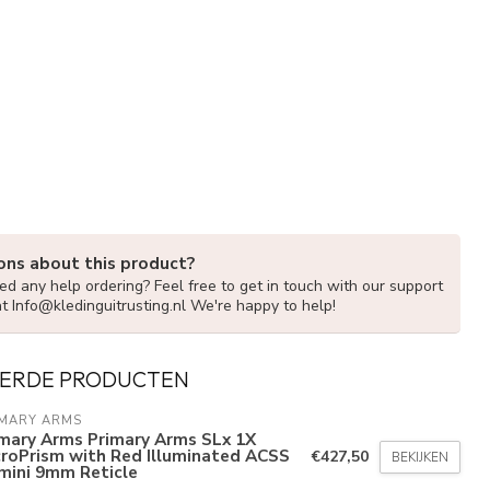
ons about this product?
d any help ordering? Feel free to get in touch with our support
at
Info@kledinguitrusting.nl
We're happy to help!
ERDE PRODUCTEN
IMARY ARMS
imary Arms Primary Arms SLx 1X
croPrism with Red Illuminated ACSS
€427,50
BEKIJKEN
mini 9mm Reticle