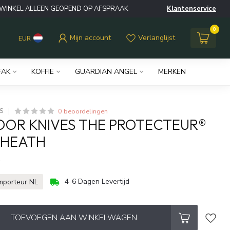
WINKEL ALLEEN GEOPEND OP AFSPRAAK
Klantenservice
0
Mijn account
Verlanglijst
EUR
FAK
KOFFIE
GUARDIAN ANGEL
MERKEN
0 beoordelingen
S
OR KNIVES THE PROTECTEUR®
SHEATH
w
4-6 Dagen Levertijd
importeur NL
TOEVOEGEN AAN WINKELWAGEN