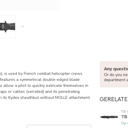
Any questi
n), is used by French combat helicopter crews.
Or do you nee
ch features a symmetrical double-edged blade
department 
o allow a pilot to quickly extricate themselves in
raps or cables (serrated) and its penetrating
 with its Kydex sheathbut without MOLLE attachment.
GERELATE
TB
TB
Op 