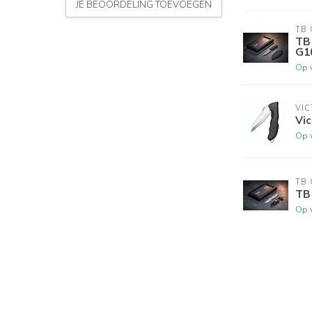
JE BEOORDELING TOEVOEGEN
TB
TB
G1
Op 
VIC
Vic
Op 
TB
TB
Op 