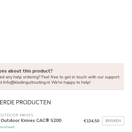
ons about this product?
d any help ordering? Feel free to get in touch with our support
at
Info@kledinguitrusting.nl
We're happy to help!
ERDE PRODUCTEN
 OUTDOOR KNIVES
 Outdoor Knives CAC® S200
€134,50
BEKIJKEN
voorraad