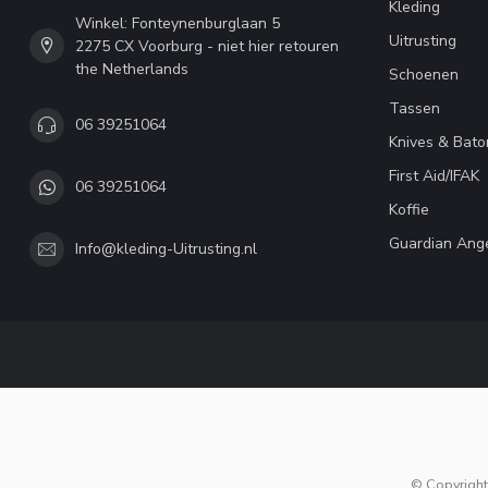
Kleding
Winkel: Fonteynenburglaan 5
Uitrusting
2275 CX Voorburg - niet hier retouren
the Netherlands
Schoenen
Tassen
06 39251064
Knives & Bato
First Aid/IFAK
06 39251064
Koffie
Guardian Ang
Info@kleding-Uitrusting.nl
© Copyright 