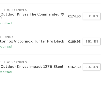
 OUTDOOR KNIVES
 Outdoor Knives The Commandeur®
€174,50
BEKIJKEN
0
voorraad
TORINOX
torinox Victorinox Hunter Pro Black
€109,95
BEKIJKEN
voorraad
 OUTDOOR KNIVES
 Outdoor Knives Impact 127® Steel
€167,50
BEKIJKEN
voorraad