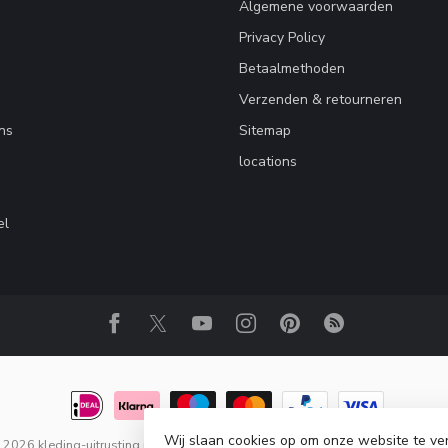
Algemene voorwaarden
Privacy Policy
Betaalmethoden
Verzenden & retourneren
ns
Sitemap
locations
el
Wij slaan cookies op om onze website te ve
2026 kleding-uitrusting.nl
- Powered by
Lightspeed
-
Lightspeed design
by