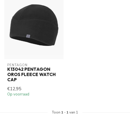
PENTAGON
K13042 PENTAGON
OROS FLEECE WATCH
CAP
€12,95
Op voorraad
Toon
1
-
1
van 1