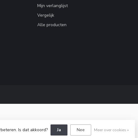
Mijn verlanglijst
Vergelijk
Alle producten
rbeteren. Is dat akkoord?
Ja
Nee
Meer over cookies »
Dyvelopment