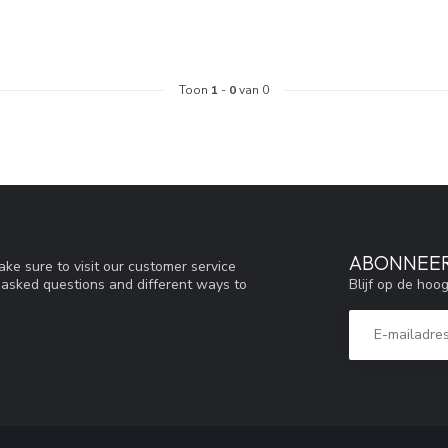
Toon
1
-
0
van 0
ABONNEER
ke sure to visit our customer service
Blijf op de hoo
y asked questions and different ways to