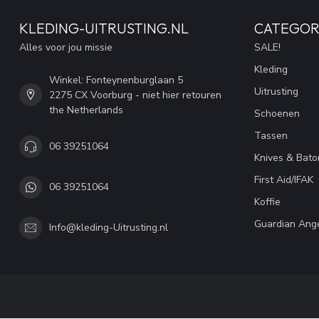
KLEDING-UITRUSTING.NL
CATEGOR
Alles voor jou missie
SALE!
Kleding
Winkel: Fonteynenburglaan 5
Uitrusting
2275 CX Voorburg - niet hier retouren
the Netherlands
Schoenen
Tassen
06 39251064
Knives & Bato
First Aid/IFAK
06 39251064
Koffie
Guardian Ang
Info@kleding-Uitrusting.nl