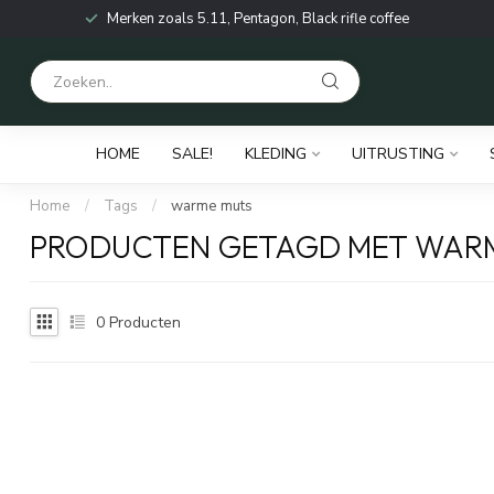
Merken zoals 5.11, Pentagon, Black rifle coffee
HOME
SALE!
KLEDING
UITRUSTING
Home
/
Tags
/
warme muts
PRODUCTEN GETAGD MET WAR
0
Producten