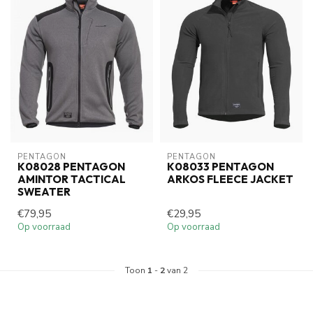
PENTAGON
PENTAGON
K08028 PENTAGON
K08033 PENTAGON
AMINTOR TACTICAL
ARKOS FLEECE JACKET
SWEATER
€79,95
€29,95
Op voorraad
Op voorraad
Toon
1
-
2
van 2