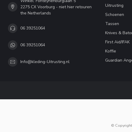
Winkel: Fonteynenburglaan 5
Uitrusting
2275 CX Voorburg - niet hier retouren
the Netherlands
Schoenen
Tassen
06 39251064
Knives & Bato
First Aid/IFAK
06 39251064
Koffie
Guardian Ang
Info@kleding-Uitrusting.nl
© Copyright 