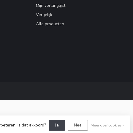
Mijn verlanglijst
Vergelijk
Alle producten
rbeteren. Is dat akkoord?
Ja
Nee
Meer over cookies »
Dyvelopment