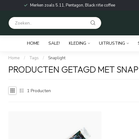
Merken zoals 5.11, Pentagon, Black rifle coffee
HOME
SALE!
KLEDING
UITRUSTING
Home
/
Tags
/
Snaplight
PRODUCTEN GETAGD MET SNAP
1
Producten