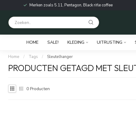
Merken zoals 5.11, Pentagon, Black rifle coffee
HOME
SALE!
KLEDING
UITRUSTING
Home
/
Tags
/
Sleutelhanger
PRODUCTEN GETAGD MET SLE
0
Producten