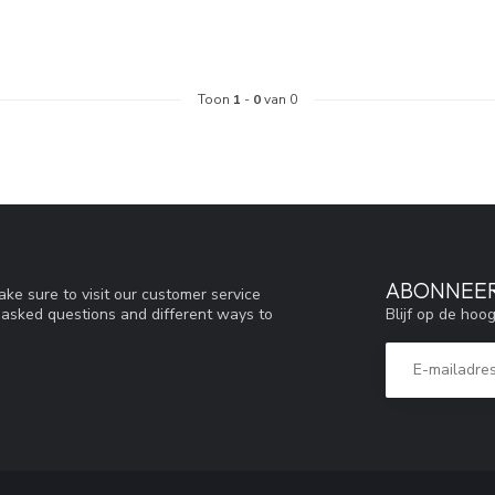
Toon
1
-
0
van 0
ABONNEER
ke sure to visit our customer service
Blijf op de hoo
y asked questions and different ways to