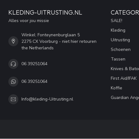
KLEDING-UITRUSTING.NL
CATEGOR
Alles voor jou missie
SALE!
Kleding
Winkel: Fonteynenburglaan 5
Uitrusting
2275 CX Voorburg - niet hier retouren
the Netherlands
Schoenen
Tassen
06 39251064
Knives & Bato
First Aid/IFAK
06 39251064
Koffie
Guardian Ang
Info@kleding-Uitrusting.nl