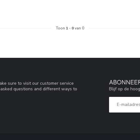
Toon
1
-
0
van 0
ABONNEER
ke sure to visit our customer service
Blijf op de hoo
y asked questions and different ways to