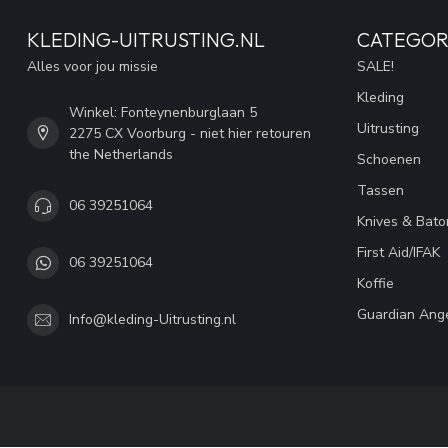
KLEDING-UITRUSTING.NL
CATEGOR
Alles voor jou missie
SALE!
Kleding
Winkel: Fonteynenburglaan 5
Uitrusting
2275 CX Voorburg - niet hier retouren
the Netherlands
Schoenen
Tassen
06 39251064
Knives & Bato
First Aid/IFAK
06 39251064
Koffie
Guardian Ang
Info@kleding-Uitrusting.nl