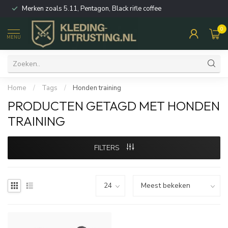
Merken zoals 5.11, Pentagon, Black rifle coffee
0
MENU
Home
/
Tags
/
Honden training
PRODUCTEN GETAGD MET HONDEN
TRAINING
FILTERS