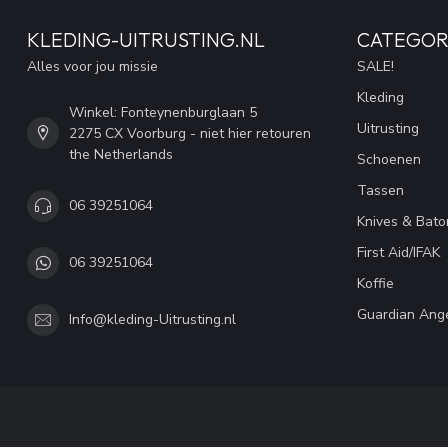
KLEDING-UITRUSTING.NL
CATEGOR
Alles voor jou missie
SALE!
Kleding
Winkel: Fonteynenburglaan 5
Uitrusting
2275 CX Voorburg - niet hier retouren
the Netherlands
Schoenen
Tassen
06 39251064
Knives & Bato
First Aid/IFAK
06 39251064
Koffie
Guardian Ang
Info@kleding-Uitrusting.nl