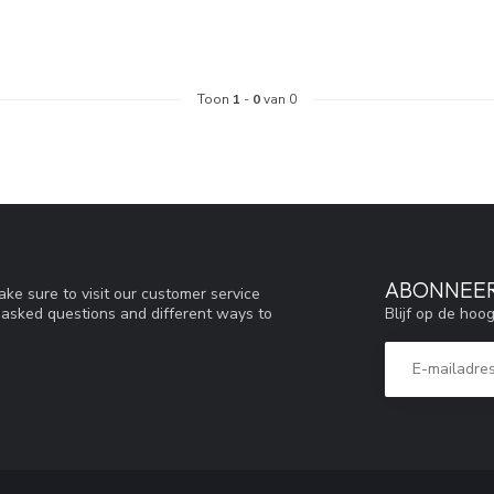
Toon
1
-
0
van 0
ABONNEER
ke sure to visit our customer service
Blijf op de hoo
y asked questions and different ways to