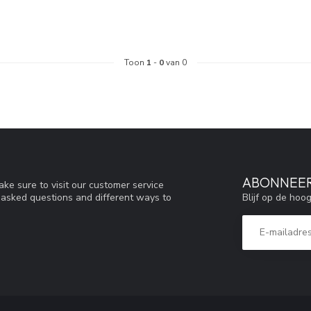
Toon
1
-
0
van 0
ABONNEER
ke sure to visit our customer service
Blijf op de hoo
y asked questions and different ways to