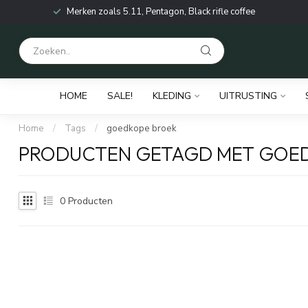
Merken zoals 5.11, Pentagon, Black rifle coffee
HOME
SALE!
KLEDING
UITRUSTING
Home
/
Tags
/
goedkope broek
PRODUCTEN GETAGD MET GOE
0
Producten