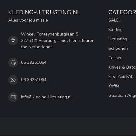
KLEDING-UITRUSTING.NL
CATEGOR
Alles voor jou missie
SALE!
Kleding
Winkel: Fonteynenburglaan 5
Uitrusting
2275 CX Voorburg - niet hier retouren
the Netherlands
Schoenen
Tassen
06 39251064
Knives & Bato
First Aid/IFAK
06 39251064
Koffie
Guardian Ang
Info@kleding-Uitrusting.nl