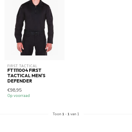
FIRST TACTICAL
FT111004 FIRST
TACTICAL MEN'S
DEFENDER
€98,95
Op voorraad
Toon
1
-
1
van 1