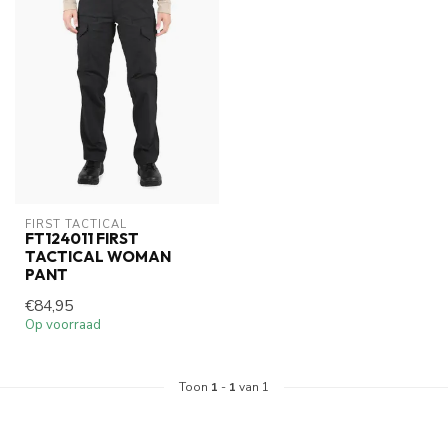
FIRST TACTICAL
FT124011 FIRST
TACTICAL WOMAN
PANT
€84,95
Op voorraad
Toon
1
-
1
van 1