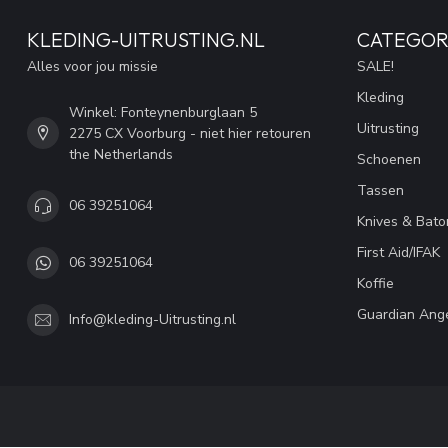
KLEDING-UITRUSTING.NL
CATEGOR
Alles voor jou missie
SALE!
Kleding
Winkel: Fonteynenburglaan 5
Uitrusting
2275 CX Voorburg - niet hier retouren
the Netherlands
Schoenen
Tassen
06 39251064
Knives & Bato
First Aid/IFAK
06 39251064
Koffie
Guardian Ang
Info@kleding-Uitrusting.nl