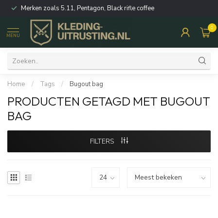
Merken zoals 5.11, Pentagon, Black rifle coffee
0
MENU
Home
/
Tags
/
Bugout bag
PRODUCTEN GETAGD MET BUGOUT
BAG
FILTERS