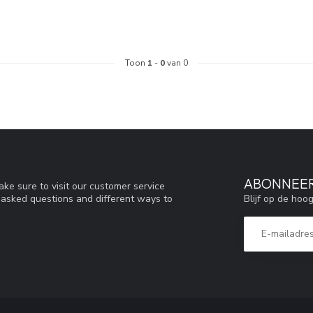
Toon
1
-
0
van 0
ABONNEER
ke sure to visit our customer service
Blijf op de hoo
y asked questions and different ways to