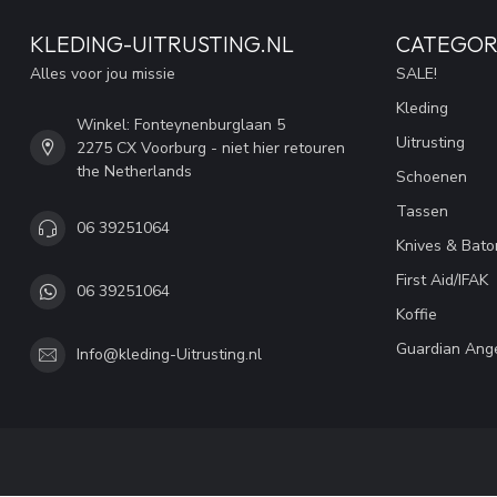
KLEDING-UITRUSTING.NL
CATEGOR
Alles voor jou missie
SALE!
Kleding
Winkel: Fonteynenburglaan 5
Uitrusting
2275 CX Voorburg - niet hier retouren
the Netherlands
Schoenen
Tassen
06 39251064
Knives & Bato
First Aid/IFAK
06 39251064
Koffie
Guardian Ang
Info@kleding-Uitrusting.nl