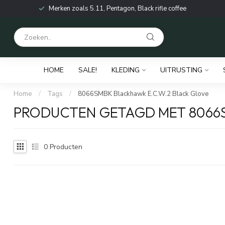
Merken zoals 5.11, Pentagon, Black rifle coffee
HOME
SALE!
KLEDING
UITRUSTING
Home
/
Tags
/
8066SMBK Blackhawk E.C.W.2 Black Glove
PRODUCTEN GETAGD MET 8066S
0
Producten