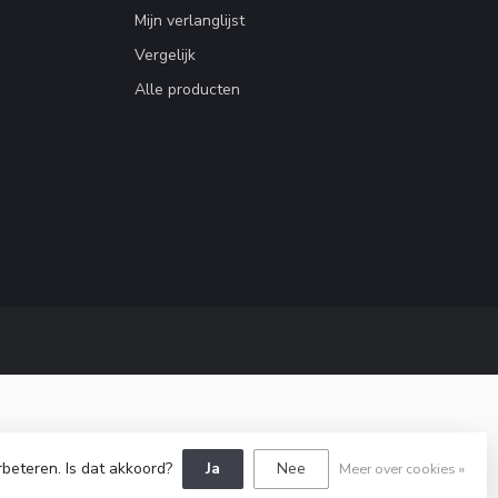
Mijn verlanglijst
Vergelijk
Alle producten
rbeteren. Is dat akkoord?
Ja
Nee
Meer over cookies »
Dyvelopment