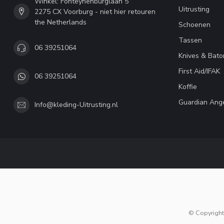
Winkel: Fonteynenburglaan 5
Uitrusting
2275 CX Voorburg - niet hier retouren
the Netherlands
Schoenen
Tassen
06 39251064
Knives & Bato
First Aid/IFAK
06 39251064
Koffie
Guardian Ang
Info@kleding-Uitrusting.nl
© Copyright 