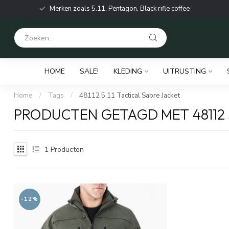
Merken zoals 5.11, Pentagon, Black rifle coffee
HOME
SALE!
KLEDING
UITRUSTING
Home
/
Tags
/
48112 5.11 Tactical Sabre Jacket
PRODUCTEN GETAGD MET 48112 5
1
Producten
-12%