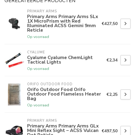
GERELATEERDE PRODUCTEN
PRIMARY ARMS
Primary Arms Primary Arms SLx
1X MicroPrism with Red
€427,50
Illuminated ACSS Gemini 9mm
Reticle
Op voorraad
CYALUME
Cyalume Cyalume ChemLight
€2,34
Tactical Lights
Op voorraad
ORIFO OUTDOOR FOOD
Orifo Outdoor Food Orifo
Outdoor Food Flameless Heater
€2,25
Bag
Op voorraad
PRIMARY ARMS
Primary Arms Primary Arms GLx
Mini Reflex Sight – ACSS Vulcan
€497,50
Dot Reticle