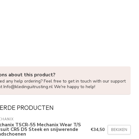
ons about this product?
d any help ordering? Feel free to get in touch with our support
at
Info@kledinguitrusting.nl
We're happy to help!
ERDE PRODUCTEN
CHANIX
chanix TSCR-55 Mechanix Wear T/S
suit CR5 D5 Steek en snijwerende
€34,50
BEKIJKEN
ndschoenen