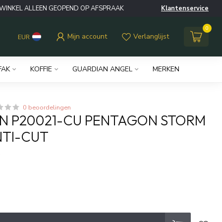
WINKEL ALLEEN GEOPEND OP AFSPRAAK
Klantenservice
0
Mijn account
Verlanglijst
EUR
FAK
KOFFIE
GUARDIAN ANGEL
MERKEN
0 beoordelingen
N P20021-CU PENTAGON STORM
NTI-CUT
w