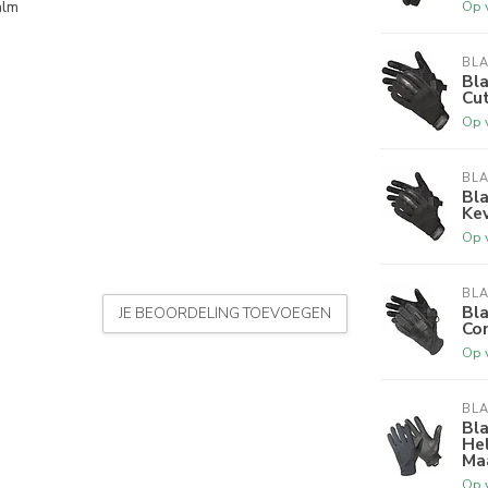
Op 
alm
BL
Bl
Cut
Op 
BL
Bl
Kev
Op 
BL
Bl
JE BEOORDELING TOEVOEGEN
Co
Op 
BL
Bl
Hel
Maa
Op 