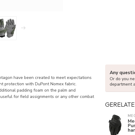
Any questi
ntagon have been created to meet expectations
Or do you nee
ant protection with DuPont Nomex fabric.
department 
additional padding foam on the palm and
y useful for field assignments or any other combat
GERELATE
ME
Me
Pur
ha