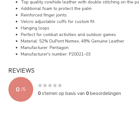
Top quality cowhide leather with double stitching on the p
Additional foam to protect the palm
Reinforced finger joints
Velcro adjustable cuffs for custom fit
Hanging loops
Perfect for combat activities and outdoor games
Material: 52% DuPont Nomex, 48% Genuine Leather
Manufacturer: Pentagon
Manufacturer's number: P20021-03
REVIEWS
0
/
5
0
sterren op basis van
0
beoordelingen