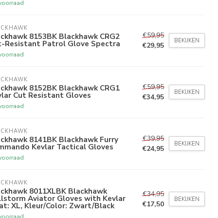
voorraad
ACKHAWK
€59,95
ackhawk 8153BK Blackhawk CRG2
BEKIJKEN
-Resistant Patrol Glove Spectra
€29,95
voorraad
ACKHAWK
€59,95
ackhawk 8152BK Blackhawk CRG1
BEKIJKEN
lar Cut Resistant Gloves
€34,95
voorraad
ACKHAWK
€39,95
ackhawk 8141BK Blackhawk Furry
BEKIJKEN
mmando Kevlar Tactical Gloves
€24,95
voorraad
ACKHAWK
ackhawk 8011XLBK Blackhawk
€34,95
lstorm Aviator Gloves with Kevlar
BEKIJKEN
€17,50
t: XL, Kleur/Color: Zwart/Black
voorraad