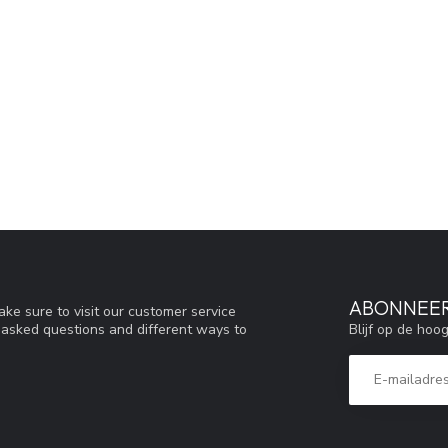
ABONNEER
ke sure to visit our customer service
Blijf op de hoo
y asked questions and different ways to