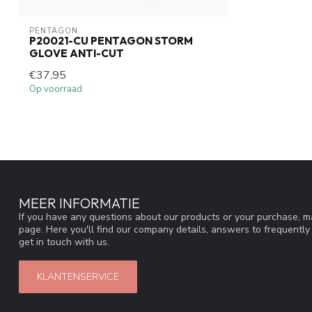
PENTAGON
P20021-CU PENTAGON STORM
GLOVE ANTI-CUT
€37,95
Op voorraad
MEER INFORMATIE
If you have any questions about our products or your purchase, ma
page. Here you'll find our company details, answers to frequentl
get in touch with us.
KLANTENSERVICE