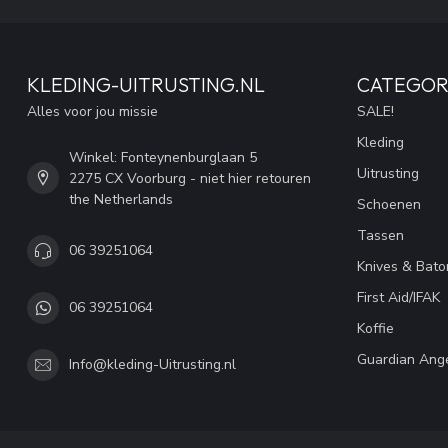
KLEDING-UITRUSTING.NL
CATEGOR
Alles voor jou missie
SALE!
Kleding
Winkel: Fonteynenburglaan 5
Uitrusting
2275 CX Voorburg - niet hier retouren
the Netherlands
Schoenen
Tassen
06 39251064
Knives & Bato
First Aid/IFAK
06 39251064
Koffie
Guardian Ang
Info@kleding-Uitrusting.nl