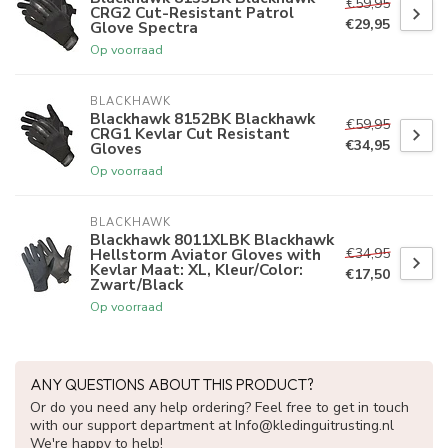
€59,95
CRG2 Cut-Resistant Patrol
€29,95
Glove Spectra
Op voorraad
BLACKHAWK
Blackhawk 8152BK Blackhawk
€59,95
CRG1 Kevlar Cut Resistant
€34,95
Gloves
Op voorraad
BLACKHAWK
Blackhawk 8011XLBK Blackhawk
€34,95
Hellstorm Aviator Gloves with
Kevlar Maat: XL, Kleur/Color:
€17,50
Zwart/Black
Op voorraad
ANY QUESTIONS ABOUT THIS PRODUCT?
Or do you need any help ordering? Feel free to get in touch
with our support department at
Info@kledinguitrusting.nl
We're happy to help!