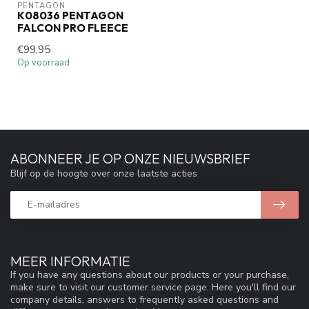
PENTAGON
K08036 PENTAGON
FALCON PRO FLEECE
€99,95
Op voorraad
ABONNEER JE OP ONZE NIEUWSBRIEF
Blijf op de hoogte over onze laatste acties
MEER INFORMATIE
If you have any questions about our products or your purchase,
make sure to visit our customer service page. Here you'll find our
company details, answers to frequently asked questions and