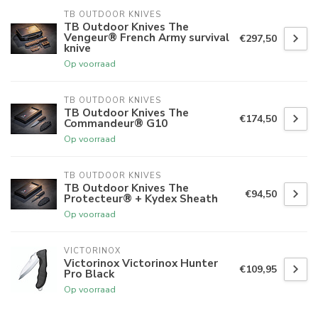
TB OUTDOOR KNIVES
TB Outdoor Knives The
Vengeur® French Army survival
€297,50
knive
Op voorraad
TB OUTDOOR KNIVES
TB Outdoor Knives The
€174,50
Commandeur® G10
Op voorraad
TB OUTDOOR KNIVES
TB Outdoor Knives The
€94,50
Protecteur® + Kydex Sheath
Op voorraad
VICTORINOX
Victorinox Victorinox Hunter
€109,95
Pro Black
Op voorraad