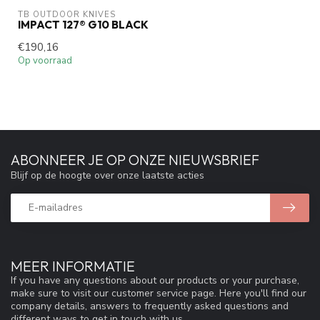
TB OUTDOOR KNIVES
IMPACT 127® G10 BLACK
€190,16
Op voorraad
ABONNEER JE OP ONZE NIEUWSBRIEF
Blijf op de hoogte over onze laatste acties
MEER INFORMATIE
If you have any questions about our products or your purchase,
make sure to visit our customer service page. Here you'll find our
company details, answers to frequently asked questions and
different ways to get in touch with us.