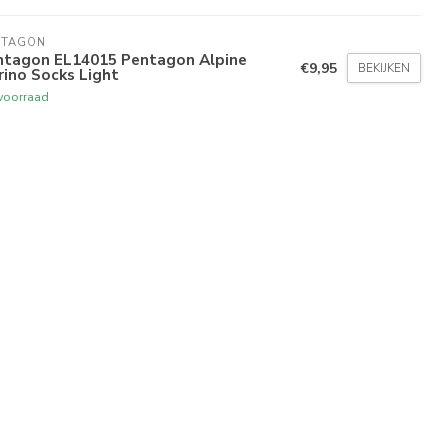
NTAGON
ntagon EL14015 Pentagon Alpine
€9,95
BEKIJKEN
ino Socks Light
voorraad