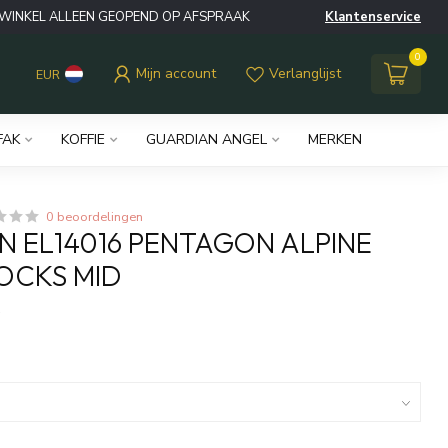
WINKEL ALLEEN GEOPEND OP AFSPRAAK
Klantenservice
0
Mijn account
Verlanglijst
EUR
FAK
KOFFIE
GUARDIAN ANGEL
MERKEN
0 beoordelingen
 EL14016 PENTAGON ALPINE
OCKS MID
w