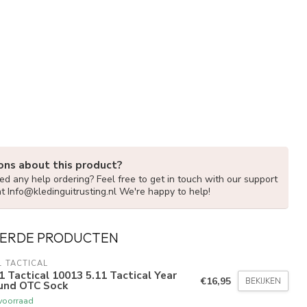
ons about this product?
d any help ordering? Feel free to get in touch with our support
at
Info@kledinguitrusting.nl
We're happy to help!
ERDE PRODUCTEN
1 TACTICAL
1 Tactical 10013 5.11 Tactical Year
€16,95
BEKIJKEN
und OTC Sock
voorraad