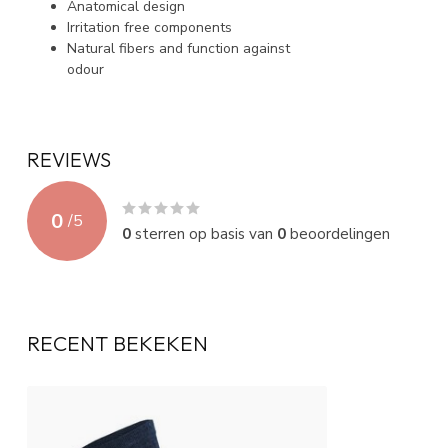
Anatomical design
Irritation free components
Natural fibers and function against
odour
REVIEWS
0
/
5
0
sterren op basis van
0
beoordelingen
RECENT BEKEKEN