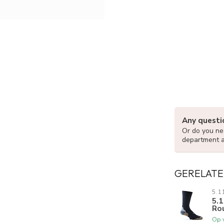
Any questi
Or do you nee
department 
GERELATE
5.1
5.1
Ro
Op 