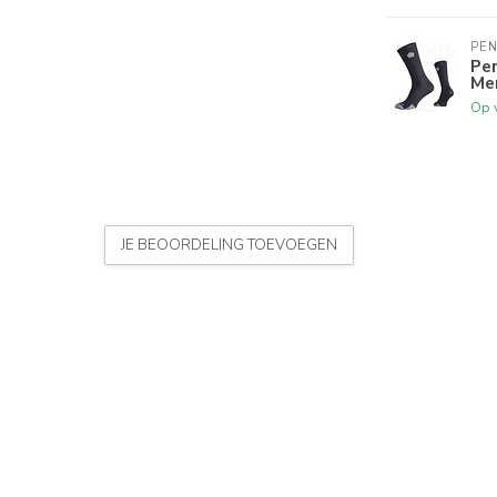
PE
Pe
Mer
Op 
JE BEOORDELING TOEVOEGEN