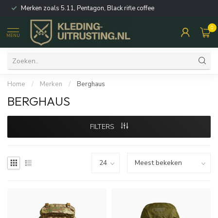
Merken zoals 5.11, Pentagon, Black rifle coffee
0
MENU
Home
/
Merken
/
Berghaus
BERGHAUS
FILTERS