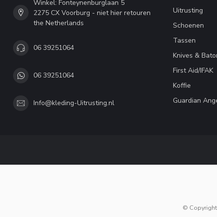
Winkel: Fonteynenburglaan 5
Uitrusting
2275 CX Voorburg - niet hier retouren
the Netherlands
Schoenen
Tassen
06 39251064
Knives & Bato
First Aid/IFAK
06 39251064
Koffie
Guardian Ang
Info@kleding-Uitrusting.nl
© Copyright 