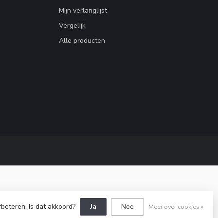
Mijn verlanglijst
Vergelijk
Alle producten
rbeteren. Is dat akkoord?
Ja
Nee
Meer over cookies »
Dyvelopment