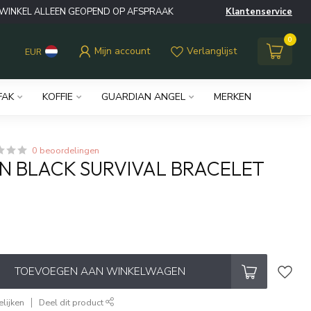
WINKEL ALLEEN GEOPEND OP AFSPRAAK
Klantenservice
0
Mijn account
Verlanglijst
EUR
FAK
KOFFIE
GUARDIAN ANGEL
MERKEN
0 beoordelingen
 BLACK SURVIVAL BRACELET
TOEVOEGEN AAN WINKELWAGEN
lijken
Deel dit product