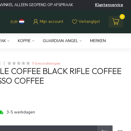
WINKEL ALLEEN GEOPEND OP AFSPRAAK
Klantenservice
0
Mijn account
Verlanglijst
EUR
FAK
KOFFIE
GUARDIAN ANGEL
MERKEN
0 beoordelingen
E
FLE COFFEE BLACK RIFLE COFFEE
SSO COFFEE
w
3-5 werkdagen