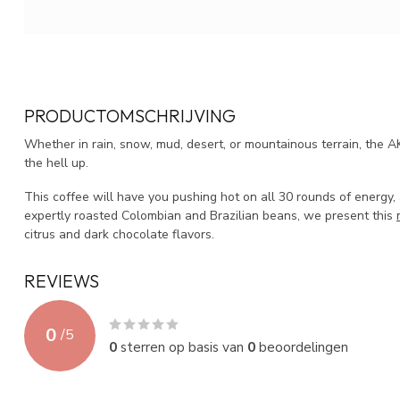
PRODUCTOMSCHRIJVING
Whether in rain, snow, mud, desert, or mountainous terrain, the AK
the hell up.
This coffee will have you pushing hot on all 30 rounds of energy
expertly roasted Colombian and Brazilian beans, we present this
citrus and dark chocolate flavors.
REVIEWS
0
/
5
0
sterren op basis van
0
beoordelingen