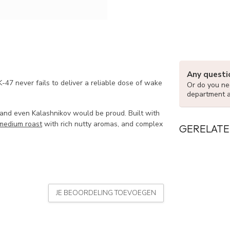
Any questi
-47 never fails to deliver a reliable dose of wake
Or do you nee
department 
, and even Kalashnikov would be proud. Built with
medium roast
with rich nutty aromas, and complex
GERELATE
JE BEOORDELING TOEVOEGEN