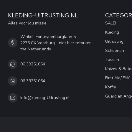
KLEDING-UITRUSTING.NL
CATEGOR
Alles voor jou missie
SALE!
Kleding
Winkel: Fonteynenburglaan 5
Uitrusting
2275 CX Voorburg - niet hier retouren
the Netherlands
Schoenen
Tassen
06 39251064
Knives & Bato
First Aid/IFAK
06 39251064
Koffie
Guardian Ang
Info@kleding-Uitrusting.nl