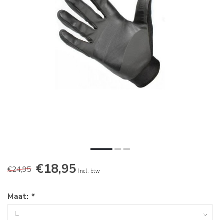
€18,95
€24,95
Incl. btw
Maat:
*