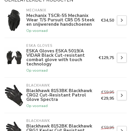
MECHANIX
Mechanix TSCR-55 Mechanix
Wear T/S Pursuit CR5 D5 Steek
€34,50
en snijwerende handschoenen
Op voorraad
ESKA GLOVES
ESKA Gloves ESKA 5019/A
VIDAR Black Cut-resistant
€129,75
combat glove with touch
technology
Op voorraad
BLACKHAWK
Blackhawk 8153BK Blackhawk
€59,95
CRG2 Cut-Resistant Patrol
€29,95
Glove Spectra
Op voorraad
BLACKHAWK
Blackhawk 8152BK Blackhawk
€59,95
CRG1 Kevlar Cut Resistant