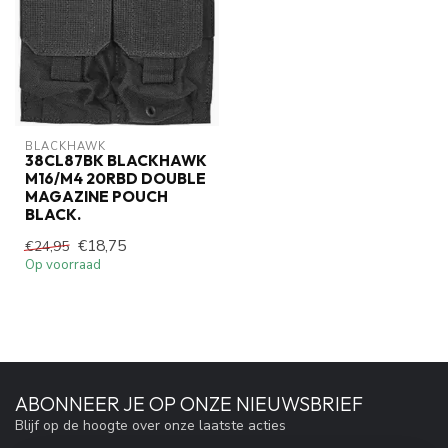
BLACKHAWK
38CL87BK BLACKHAWK
M16/M4 20RBD DOUBLE
MAGAZINE POUCH
BLACK.
€18,75
€24,95
Op voorraad
ABONNEER JE OP ONZE NIEUWSBRIEF
Blijf op de hoogte over onze laatste acties