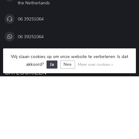
the Netherlands
06 39251064
06 39251064
Info@kleding-Uitrusting.nl
Wij slaan cookies op om onze website te verbeteren. Is dat
akkoord?
Ja
Nee
Meer over cookies »
CATEGORIEËN
INFORMATIE
MIJN ACCOUNT