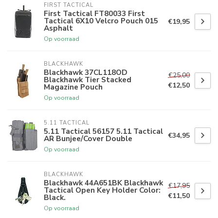
FIRST TACTICAL
First Tactical FT80033 First
Tactical 6X10 Velcro Pouch 015
€19,95
Asphalt
Op voorraad
BLACKHAWK
Blackhawk 37CL118OD
€25,00
Blackhawk Tier Stacked
€12,50
Magazine Pouch
Op voorraad
5.11 TACTICAL
5.11 Tactical 56157 5.11 Tactical
€34,95
AR Bunjee/Cover Double
Op voorraad
BLACKHAWK
Blackhawk 44A651BK Blackhawk
€17,95
Tactical Open Key Holder Color:
€11,50
Black.
Op voorraad