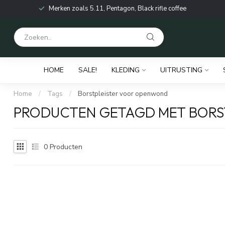
Merken zoals 5.11, Pentagon, Black rifle coffee
HOME
SALE!
KLEDING
UITRUSTING
Home
/
Tags
/
Borstpleister voor openwond
PRODUCTEN GETAGD MET BORS
0
Producten