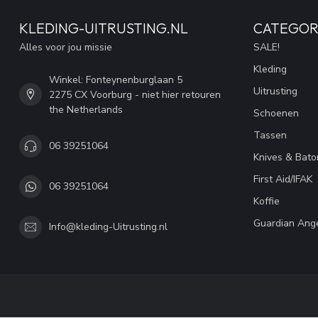
KLEDING-UITRUSTING.NL
CATEGOR
Alles voor jou missie
SALE!
Kleding
Winkel: Fonteynenburglaan 5
Uitrusting
2275 CX Voorburg - niet hier retouren
the Netherlands
Schoenen
Tassen
06 39251064
Knives & Bato
First Aid/IFAK
06 39251064
Koffie
Guardian Ang
Info@kleding-Uitrusting.nl