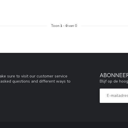
Toon
1
-
0
van 0
ABONNEER
ke sure to visit our customer service
Blijf op de hoo
y asked questions and different ways to